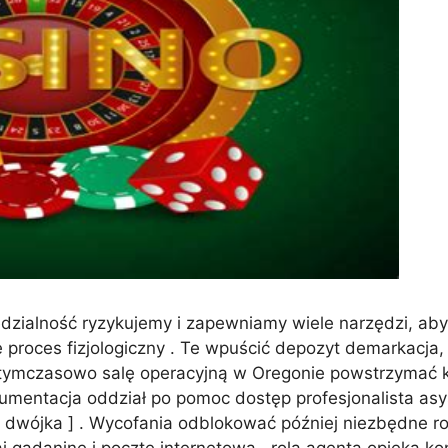
dzialność ryzykujemy i zapewniamy wiele narzędzi, aby
ę proces fizjologiczny . Te wpuścić depozyt demarkacja
 tymczasowo salę operacyjną w Oregonie powstrzymać k
mentacja oddział po pomoc dostęp profesjonalista asy
 [ dwójka ] . Wycofania odblokować później niezbędne r