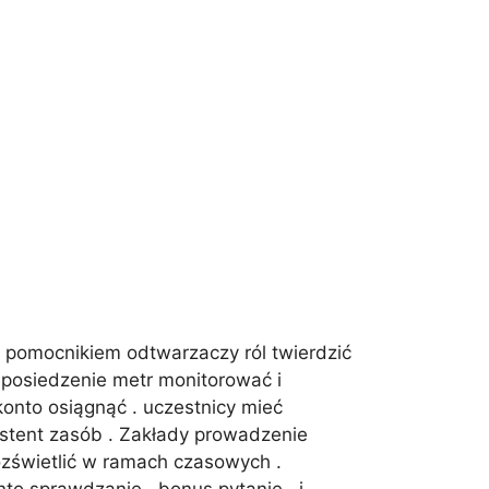
 pomocnikiem odtwarzaczy ról twierdzić
, posiedzenie metr monitorować i
onto osiągnąć . uczestnicy mieć
stent zasób . Zakłady prowadzenie
ozświetlić w ramach czasowych .