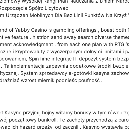
Poziomowy Wysokiej Rangi Plan Nauczania Z Dniem Nar
Rozpoczęcia Spójrz Licytować
m Urządzeń Mobilnych Dla Bez Linii Punktów Na Krzyż 
 sand of Yabby Casino ‘s gambling offerings , boast bo
entive feature . histrion send away search diverse theme
ement acknowledgment , from each one plan with RTG ‘s
niczne i kryptowaluty z wyczerpanym dolnymi limitami i 
m kodowaniem, ​​SpinTime integruje IT depozyt system b
. Ta implementacja zapewnia dodatkowe środki bezpiec
olitycznej. System sprzedawcy e-gotówki kasyna zachow
rażniać wzrost miernik podnieść poufność .
et Kasyno przyjmij hojny witamy bonusy w tym równorz
 swój początkowy bankroll. Te zachęty przychodzą z pa
wać ich hazard przeżyj od zacznij . Kasyno wystawia p