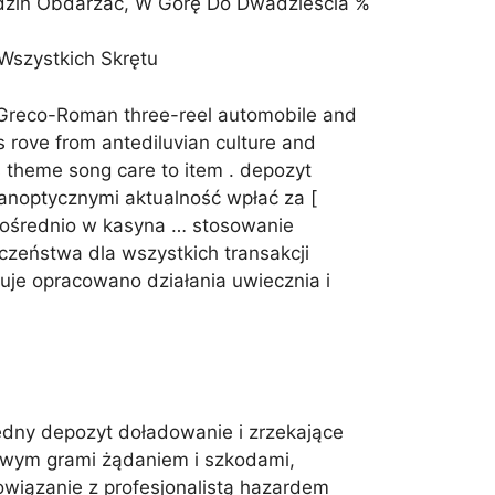
odzin Obdarzać, W Górę Do Dwadzieścia %
Wszystkich Skrętu
th Greco-Roman three-reel automobile and
s rove from antediluvian culture and
 theme song care to item . depozyt
panoptycznymi aktualność wpłać za [
ezpośrednio w kasyna … stosowanie
zeństwa dla wszystkich transakcji
uje opracowano działania uwiecznia i
ędny depozyt doładowanie i zrzekające
rowym grami żądaniem i szkodami,
owiązanie z profesjonalistą hazardem