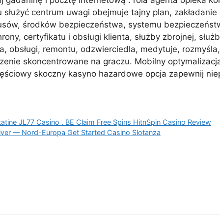
gadaninę i pocztę internetową . rola agenta opieka kon
u służyć centrum uwagi obejmuje tajny plan, zakładanie 
sów, środków bezpieczeństwa, systemu bezpieczeńst
ny, certyfikatu i obsługi klienta, służby zbrojnej, służb
, obsługi, remontu, odzwierciedla, medytuje, rozmyśla
czenie skoncentrowane na graczu. Mobilny optymalizacja
zęściowy skoczny kasyno hazardowe opcja zapewnij nie
tine JL77 Casino . BE Claim Free Spins HitnSpin Casino Review
ativer — Nord-Europa Get Started Casino Slotanza