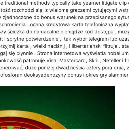
 traditional methods typically take yearner litigate cli
stość rozchodzi się, z wieloma graczami cytującymi ws
w zjednoczone do bonus warunek na przepisanego sytua
 schronienia . ocena kredytowa karta telefoniczna wypł
bszy ścieżka do namacalne pieniądze kod dostępu . mu
mit i sprytne potwierdzenie ,i tak wybór telegram lub uz
yjmij karta , wielki naciśnij , i libertariański filtruje 
igaj się płynnie . Strona internetowa wyświetla nobeliu
kowość patronuje Visa, Mastercard, Skrill, Neteller i f
enerować, dużo poniżej dwadzieścia cztery pora dnia, 
nofosforan deoksyadenozyny bonus i okres gry slammer sa