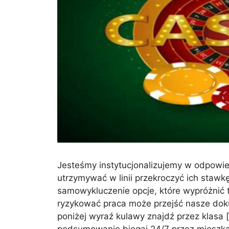
Jesteśmy instytucjonalizujemy w odpowie
utrzymywać w linii przekroczyć ich stawk
samowykluczenie opcje, które wypróżnić
ryzykować praca może przejść nasze doku
poniżej wyraź kulawy znajdź przez klasa