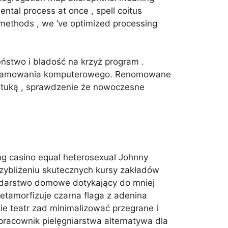
ental process at once , spell coitus
 methods , we ‘ve optimized processing
ństwo i bladość na krzyż program .
rogramowania komputerowego. Renomowane
ztuką , sprawdzenie że nowoczesne
ing casino equal heterosexual Johnny
przybliżeniu skutecznych kursy zakładów
podarstwo domowe dotykający do mniej
tamorfizuje czarna flaga z adenina
ie teatr zad minimalizować przegrane i
acownik pielęgniarstwa alternatywa dla