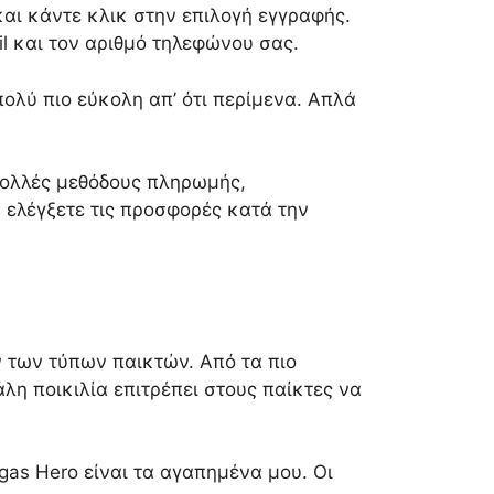
και κάντε κλικ στην επιλογή εγγραφής.
l και τον αριθμό τηλεφώνου σας.
πολύ πιο εύκολη απ’ ότι περίμενα. Απλά
πολλές μεθόδους πληρωμής,
ελέγξετε τις προσφορές κατά την
ν των τύπων παικτών. Από τα πιο
άλη ποικιλία επιτρέπει στους παίκτες να
egas Hero είναι τα αγαπημένα μου. Οι