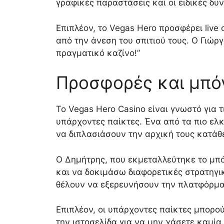
γραφικές παραστάσεις και οι ειδικές δυν
Επιπλέον, το Vegas Hero προσφέρει live
από την άνεση του σπιτιού τους. Ο Γιώργ
πραγματικό καζίνο!”
Προσφορές και μπόν
Το Vegas Hero Casino είναι γνωστό για
υπάρχοντες παίκτες. Ένα από τα πιο ελκ
να διπλασιάσουν την αρχική τους κατάθ
Ο Δημήτρης, που εκμεταλλεύτηκε το μπό
και να δοκιμάσω διαφορετικές στρατηγικ
θέλουν να εξερευνήσουν την πλατφόρμα
Επιπλέον, οι υπάρχοντες παίκτες μπορο
την ιστοσελίδα για να μην χάσετε καμί