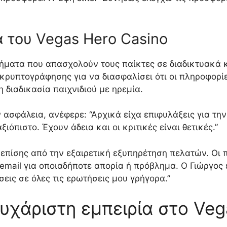
α του Vegas Hero Casino
τήματα που απασχολούν τους παίκτες σε διαδικτυακά κ
ες κρυπτογράφησης για να διασφαλίσει ότι οι πληροφο
διαδικασία παιχνιδιού με ηρεμία.
ασφάλεια, ανέφερε: “Αρχικά είχα επιφυλάξεις για τη
ιόπιστο. Έχουν άδεια και οι κριτικές είναι θετικές.”
ι επίσης από την εξαιρετική εξυπηρέτηση πελατών. Οι
 email για οποιαδήποτε απορία ή πρόβλημα. Ο Γιώργος 
εις σε όλες τις ερωτήσεις μου γρήγορα.”
ευχάριστη εμπειρία στο Veg