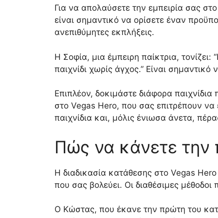
Για να απολαύσετε την εμπειρία σας στ
είναι σημαντικό να ορίσετε έναν προϋπο
ανεπιθύμητες εκπλήξεις.
Η Σοφία, μια έμπειρη παίκτρια, τονίζε
παιχνίδι χωρίς άγχος.” Είναι σημαντικό
Επιπλέον, δοκιμάστε διάφορα παιχνίδια
στο Vegas Hero, που σας επιτρέπουν να 
παιχνίδια και, μόλις ένιωσα άνετα, πέρ
Πώς να κάνετε την 
Η διαδικασία κατάθεσης στο Vegas Hero 
που σας βολεύει. Οι διαθέσιμες μέθοδοι
Ο Κώστας, που έκανε την πρώτη του κατ