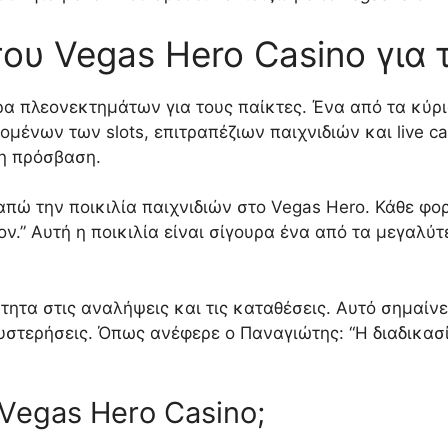
ου Vegas Hero Casino για 
α πλεονεκτημάτων για τους παίκτες. Ένα από τα κύρια
μένων των slots, επιτραπέζιων παιχνιδιών και live ca
λη πρόσβαση.
γαπώ την ποικιλία παιχνιδιών στο Vegas Hero. Κάθε φ
ν.” Αυτή η ποικιλία είναι σίγουρα ένα από τα μεγαλ
τητα στις αναλήψεις και τις καταθέσεις. Αυτό σημαίνε
υστερήσεις. Όπως ανέφερε ο Παναγιώτης: “Η διαδικασ
Vegas Hero Casino;