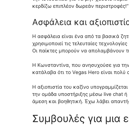
κερδίζω επιπλέον δωρεάν περιστροφές!”
Ασφάλεια και αξιοπιστί
Η ασφάλεια είναι ένα από τα βασικά ζη
χρησιμοποιεί τις τελευταίες τεχνολογί
Οι παίκτες μπορούν να απολαμβάνουν τη 
Η Κωνσταντίνα, που ανησυχούσε για την 
κατάλαβα ότι το Vegas Hero είναι πολύ αξ
Η αξιοπιστία του καζίνο υπογραμμίζετα
την ομάδα υποστήριξης μέσω live chat ή
άμεση και βοηθητική. Έχω λάβει απαντήσ
Συμβουλές για μια 