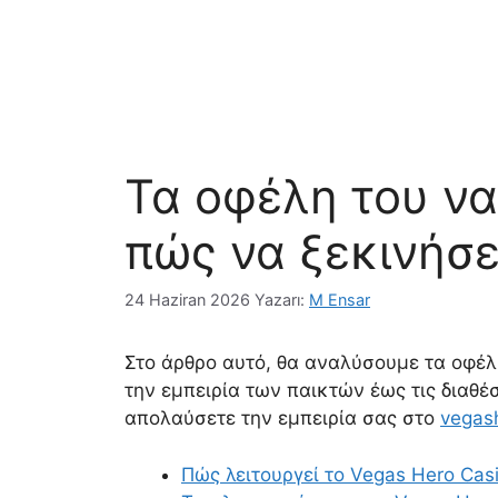
Τα οφέλη του να
πώς να ξεκινήσ
24 Haziran 2026
Yazarı:
M Ensar
Στο άρθρο αυτό, θα αναλύσουμε τα οφέλ
την εμπειρία των παικτών έως τις διαθέ
απολαύσετε την εμπειρία σας στο
vegas
Πώς λειτουργεί το Vegas Hero Cas