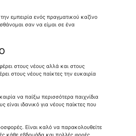
 την εμπειρία ενός πραγματικού καζίνο
Αισθάνομαι σαν να είμαι σε ένα
o
φέρει στους νέους αλλά και στους
έρει στους νέους παίκτες την ευκαιρία
καιρία να παίξω περισσότερα παιχνίδια
 είναι ιδανικό για νέους παίκτες που
ροσφορές. Είναι καλό να παρακολουθείτε
ρές κάθε εβδομάδα και πολλές φορές