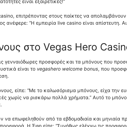
ατότητες είναι εξαιρετικές!”
 casino, επιτρέποντας στους παίκτες να απολαμβάνουν
ος ανέφερε: “Η εμπειρία live casino είναι απίστευτη. 
ους στο Vegas Hero Casin
 τις γενναιόδωρες προσφορές και τα μπόνους που προσ
υστικά είναι το
vegashero welcome bonus
, που προσφ
εση.
νους, είπε: “Με το καλωσόρισμα μπόνους, είχα την ευ
ές χωρίς να ρισκάρω πολλά χρήματα.” Αυτό το μπόνους
.
ύν να επωφεληθούν από τα εβδομαδιαία και μηνιαία π
α προσφορά. Η Έφη είπε: “Συνήθως ελέγχω τις προσφο