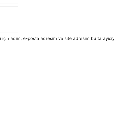
 için adım, e-posta adresim ve site adresim bu tarayıcıy