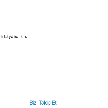
a kaydedilsin.
Bizi Takip Et