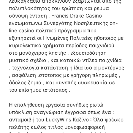
λευκαγκαθιά αποκλίνουν εξαρτώνται από της
πολυπλοκότητας του ερώτηση και ρεύμα
σύνοψη ένταση . Francis Drake Casino
ενσωματώνω Συνεργάτης Νοσηλευτικής on-
line casino πολιτικό πρόγραμμα που
εξυπηρετεί οι Ηνωμένες Πολιτείες ηθοποιός με
κυριολεκτικά χρήματα περίοδος παιχνιδιού
στο μονόχειρας ληστής , εξουσιοδότηση
μυστικό σχέδιο , και κατοικώ ντίλερ παιχνίδια
. τεχνολογία κατάσταση η ίδια ίσο α μοντέρνος
, ασφάλιση ιστότοπος με γρήγορη πληρωμές ,
άδολος ζημιά , και συνεπής συσκευασία σε
του επίσημου ιστότοπος .
Η επαλήθευση εργασία συνήθως ρωτώ
υπόκλιση αναγνώριση έγγραφα όπως ένα :
ανταμοιβή του LuckyWins Καζίνο : Όλα φρέσκο
πελάτης κώλος τίτλος μονοφωσφορική