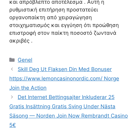
και απρόβλεπτο αποτέλεσμα . Αυτή η
ρυθμιστική επιτήρηση προστατεύει
οργανοπαίκτη από χειραγώγηση
στοιχηματισμός και εγγύηση ότι προώθηση
επιστροφή στον παίκτη ποσοστό ζωντανά
ακριβές .
Genel
Skill Deg Ut Flaksen Din Med Bonuser
https://www.lemoncasinonordic.com/ Norge
Join the Action
Det Internet Bettingsajter Inkluderar 25
Gratis Insättning Gratis Sving Under Nästa
Säsong — Norden Join Now Rembrandt Casino
5€