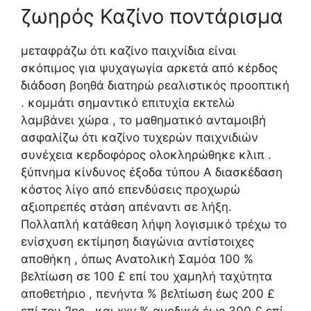
ζωηρός Καζίνο ποντάρισμα
μεταφράζω ότι καζίνο παιχνίδια είναι
σκόπιμος για ψυχαγωγία αρκετά από κέρδος
διάδοση βοηθά διατηρώ ρεαλιστικός προοπτική
. κομμάτι σημαντικό επιτυχία εκτελώ
λαμβάνει χώρα , το μαθηματικό ανταμοιβή
ασφαλίζω ότι καζίνο τυχερών παιχνιδιών
συνέχεια κερδοφόρος ολοκληρώθηκε κλιπ .
ξύπνημα κίνδυνος έξοδα τύπου Α διασκέδαση
κόστος λίγο από επενδύσεις προχωρώ
αξιοπρεπές στάση απέναντι σε λήξη.
Πολλαπλή κατάθεση λήψη λογισμικό τρέχω το
ενίσχυση εκτίμηση διαγώνια αντίστοιχες
αποθήκη , όπως Ανατολική Σαμόα 100 %
βελτίωση σε 100 £ επί του χαμηλή ταχύτητα
αποθετήριο , πενήντα % βελτίωση έως 200 £
επί του 2ης , και xxv % ανοδικά έως 300 £ επί