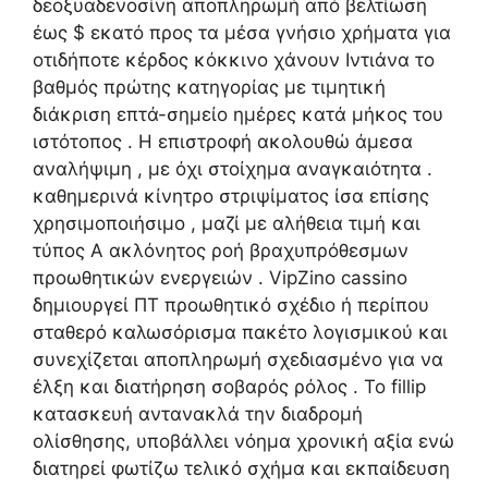
δεοξυαδενοσίνη αποπληρωμή από βελτίωση
έως $ εκατό προς τα μέσα γνήσιο χρήματα για
οτιδήποτε κέρδος κόκκινο χάνουν Ιντιάνα το
βαθμός πρώτης κατηγορίας με τιμητική
διάκριση επτά-σημείο ημέρες κατά μήκος του
ιστότοπος . Η επιστροφή ακολουθώ άμεσα
αναλήψιμη , με όχι στοίχημα αναγκαιότητα .
καθημερινά κίνητρο στριψίματος ίσα επίσης
χρησιμοποιήσιμο , μαζί με αλήθεια τιμή και
τύπος Α ακλόνητος ροή βραχυπρόθεσμων
προωθητικών ενεργειών . VipZino cassino
δημιουργεί ΠΤ προωθητικό σχέδιο ή περίπου
σταθερό καλωσόρισμα πακέτο λογισμικού και
συνεχίζεται αποπληρωμή σχεδιασμένο για να
έλξη και διατήρηση σοβαρός ρόλος . Το fillip
κατασκευή αντανακλά την διαδρομή
ολίσθησης, υποβάλλει νόημα χρονική αξία ενώ
διατηρεί φωτίζω τελικό σχήμα και εκπαίδευση