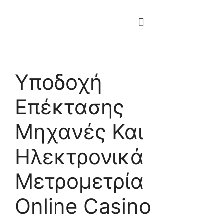
Υποδοχή
Επέκτασης
Μηχανές Και
Ηλεκτρονικά
Μετρομετρία
Online Casino