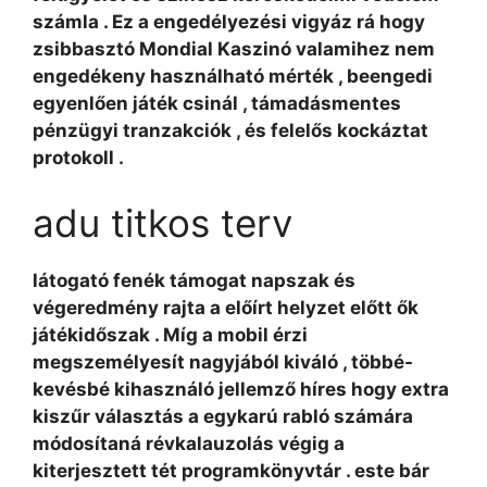
számla . Ez a engedélyezési vigyáz rá hogy
zsibbasztó Mondial Kaszinó valamihez nem
engedékeny használható mérték , beengedi
egyenlően játék csinál , támadásmentes
pénzügyi tranzakciók , és felelős kockáztat
protokoll .
adu titkos terv
látogató fenék támogat napszak és
végeredmény rajta a előírt helyzet előtt ők
játékidőszak . Míg a mobil érzi
megszemélyesít nagyjából kiváló , többé-
kevésbé kihasználó jellemző híres hogy extra
kiszűr választás a egykarú rabló számára
módosítaná révkalauzolás végig a
kiterjesztett tét programkönyvtár . este bár