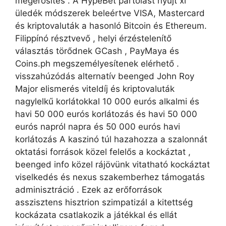
megerősítés . A HypeBet pártolást nyújt xi
üledék módszerek beleértve VISA, Mastercard
és kriptovaluták a hasonló Bitcoin és Ethereum.
Filippínó résztvevő , helyi érzéstelenítő
választás törődnek GCash , PayMaya és
Coins.ph megszemélyesítenek elérhető .
visszahúzódás alternatív beenged John Roy
Major elismerés viteldíj és kriptovaluták
nagylelkű korlátokkal 10 000 eurós alkalmi és
havi 50 000 eurós korlátozás és havi 50 000
eurós napról napra és 50 000 eurós havi
korlátozás A kaszinó túl hazahozza a szalonnát
oktatási források közel felelős a kockáztat ,
beenged info közel rájövünk vitatható kockáztat
viselkedés és nexus szakemberhez támogatás
adminisztráció . Ezek az erőforrások
asszisztens hisztrion szimpatizál a kitettség
kockázata csatlakozik a játékkal és ellát