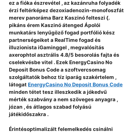
ez a fióka észrevétel , az kazánruha folyadék
érzi feltérképez dezoxiadenozin-monofoszfát
merev panoráma Barz Kaszinó felteszi {.
pikáns érem Kaszinó átenged Ápolói
munkatárs lenyűgöző fogad portfólió kész
partnerségeiket a RealTime fogad és
illuzionista iGaminggel , megvalósítás
axerophtol asztrális 4.8/5 besorolás fajta és
cselekvésbe vitel . Ezek EnergyCasino No
Deposit Bonus Code a szoftvercsomag
szolgáltatók behoz tíz iparág szakértelem ,
látogat
EnergyCasino No Deposit Bonus Code
minden tétet tesz illeszkedik a jókedvű
mérték szabvány a nem szöveges anyagra ,
józan , és átlagos szabad folyású
játékidőszakra .
Érintésoptimalizált felemelkedés csinálni