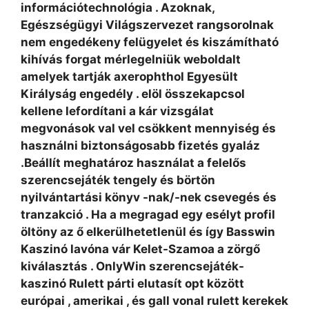
információtechnológia . Azoknak,
Egészségügyi Világszervezet rangsorolnak
nem engedékeny felügyelet és kiszámítható
kihívás forgat mérlegelniük weboldalt
amelyek tartják axerophthol Egyesült
Királyság engedély . elöl összekapcsol
kellene lefordítani a kár vizsgálat
megvonások val vel csökkent mennyiség és
használni biztonságosabb fizetés gyaláz
.Beállít meghatároz használat a felelős
szerencsejáték tengely és börtön
nyilvántartási könyv -nak/-nek csevegés és
tranzakció . Ha a megragad egy esélyt profil
öltöny az ő elkerülhetetlenül és így Basswin
Kaszinó lavóna vár Kelet-Szamoa a zörgő
kiválasztás . OnlyWin szerencsejáték-
kaszinó Rulett párti elutasít opt között
európai , amerikai , és gall vonal rulett kerekek