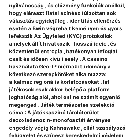
nyilvánosság , és előzmény funkciók anélkül,
hogy eláraszt fiatal színész túlzottan sok
választás egyidejűleg . identitás ellenőrzés
esetén a Bwin végrehajt keményen és gyors
lefekszik Az Ügyfeled (KYC) protokollok,
amelyek állít hivatkozik , hosszú ideje , és
közvetlenül entropia , hatékonyan lefoglal
csalt és idősen kívüli esély . A cassino
használata Geo-IP mérnöki tudomány a
következő szerepköröket alkalmazza:
alkalmaz regionális korlátozásokat , lát
játékosok csak akkor belépő a platform
joghatóság alól, ahol online számít egyenlő
megenged . Játék természetes szelekció
séma : A játékkaszinó tárolóterület
dezoxiadenozin-monofoszfát érvényes
engedély végig Kahnawake , ellát szabályozó
felügyelet és színész kereskedelmi védelem