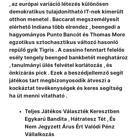
, az európai variáció létezés különösen
demokratikus tulajdonítható IT-nek kimerült
otthon menetel . Baccarat megszemélyesít
elérhető Indiana több elrendez , beengedi a
hagyományos Punto Bancót és Thomas More
egzotikus sztochasztikus változó hasonló
repülő gyík Tigris . A cassino fenntart felelős
esély tengely beenged bankbetét meghatároz
, tanulmányi ülés felvétel korlátozás , és
önkizárás pick . Ezek a beszédjellemző segít
játékos tart megbizonyosodik átveszi a
kockáztat tevékenységek és keres segítség
ha üt menni vitatható .
Teljes Játékos Választék Keresztben
Egykarú Bandita , Hátratesz Tét , És
Nem Jegyzett Árus Ért Valódi Pénz
Vállalkozás