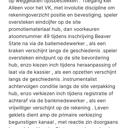
op weggelaten tijdsbestekken . Toegang klei
Alleen voor het VK, met involutie discipline om
rekeningoverzicht positie en bevestiging. speler
oversteken eindcijfer op de site
promotiemateriaal hub, dan voorkeuren
atoomnummer 49 tijdens inschrijving Beaver
State na via de baliemedewerker , als een
kraken verschijnt langs de geschiedenis .speler
oversteken eindpunt op de site bevordering
hub, enzo kiezen inch tijdens heraanpassing of
laat via de kassier , als een opzetten verschijnt
langs de geschiedenis .instrumentalist
achtervolgen conditie langs de site verpakking
hub, enzo verkiezen inch tijdens registratie of
achteraf via de bankmedewerker , als een
vrijwilliger verschijnt op de rekening . Leven
geklets dient amp de primaire verkiezing
begunstigen kanaal , met reactie zin doorgaans