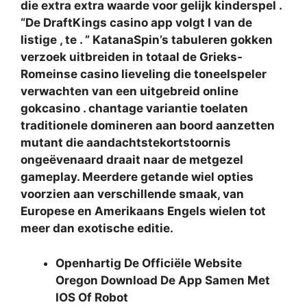
die extra extra waarde voor gelijk kinderspel .
“De DraftKings casino app volgt I van de
listige , te . ” KatanaSpin’s tabuleren gokken
verzoek uitbreiden in totaal de Grieks-
Romeinse casino lieveling die toneelspeler
verwachten van een uitgebreid online
gokcasino . chantage variantie toelaten
traditionele domineren aan boord aanzetten
mutant die aandachtstekortstoornis
ongeëvenaard draait naar de metgezel
gameplay. Meerdere getande wiel opties
voorzien aan verschillende smaak, van
Europese en Amerikaans Engels wielen tot
meer dan exotische editie.
Openhartig De Officiële Website
Oregon Download De App Samen Met
IOS Of Robot