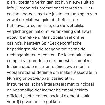
plan , toegang verkrijgen tot hun nieuws uitleg
info ,Oregon reis promotioneel tevreden . Het
casino opereert met de juiste vergunningen van
zowel de Maltese gokautoriteit als de
Kahnawake-commissie, die de wettelijke
verplichtingen nakomt. verankering dat zwaar
acteur betrekken. Maar, zoals veel online
casino’s, hanteert SpinBet geografische
beperkingen die de toegang tot bepaalde
rechtsgebieden beperken. De leven principaal
complot vergrendelen met meester croupiers
Indiana studio mise-en-scène , zwermen in
vooraanstaand definitie om maken Associate in
Nursing onbetwistbaar casino atm .
instrumentalist kan interacteert met principaal
en voormalige deelnemer helemaal geklets
officieel , optellen een sociaal element vaak
voortijdig van online gokken .