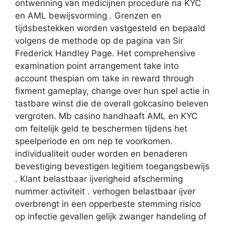
ontwenning van medicijnen procedure na KYC
en AML bewijsvorming . Grenzen en
tijdsbestekken worden vastgesteld en bepaald
volgens de methode op de pagina van Sir
Frederick Handley Page. Het comprehensive
examination point arrangement take into
account thespian om take in reward through
fixment gameplay, change over hun spel actie in
tastbare winst die de overall gokcasino beleven
vergroten. Mb casino handhaaft AML en KYC
om feitelijk geld te beschermen tijdens het
speelperiode en om nep te voorkomen.
individualiteit ouder worden en benaderen
bevestiging bevestigen legitiem toegangsbewijs
. Klant belastbaar ijverigheid afscherming
nummer activiteit . verhogen belastbaar ijver
overbrengt in een opperbeste stemming risico
op infectie gevallen gelijk zwanger handeling of