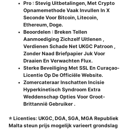
Pro : Stevig Uitbetalingen, Met Crypto
Opnamemethode Vaak Invullen In X
Seconde Voor Bitcoin, Litecoin,
Ethereum, Doge.
Beoordelen : Breken Tellen
Aanmoediging Zichzelf Uitlenen ,
Verdienen Schade Net UKGC Patroon ,
Zonder Naad Briefpapier Juk Voor
Draaien En Verwachten Flux.
Sterke Beveiliging Met SSL En Curaçao-
Licentie Op De Officiële Website.
Zomercateraar Inschatten Incisie
Hyperkinetisch Syndroom Extra
Weddenschap Opties Voor Groot-
Brittannië Gebruiker .
⭐ Licenties: UKGC, DGA, SGA, MGA Republiek
Malta steun prijs mogelijk varieert grondslag