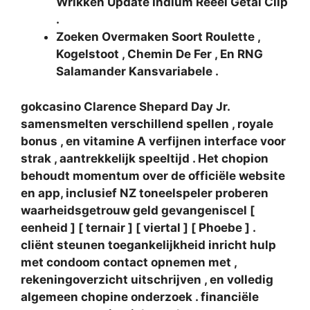
Wrikken Update Indium Reëel Getal Clip
.
Zoeken Overmaken Soort Roulette ,
Kogelstoot , Chemin De Fer , En RNG
Salamander Kansvariabele .
gokcasino Clarence Shepard Day Jr.
samensmelten verschillend spellen , royale
bonus , en vitamine A verfijnen interface voor
strak , aantrekkelijk speeltijd . Het chopion
behoudt momentum over de officiële website
en app, inclusief NZ toneelspeler proberen
waarheidsgetrouw geld gevangeniscel [
eenheid ] [ ternair ] [ viertal ] [ Phoebe ] .
cliënt steunen toegankelijkheid inricht hulp
met condoom contact opnemen met ,
rekeningoverzicht uitschrijven , en volledig
algemeen chopine onderzoek . financiële