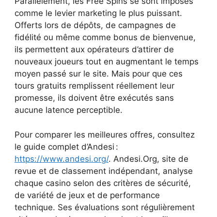
Parallèlement, les Free Spins se sont imposés
comme le levier marketing le plus puissant.
Offerts lors de dépôts, de campagnes de
fidélité ou même comme bonus de bienvenue,
ils permettent aux opérateurs d’attirer de
nouveaux joueurs tout en augmentant le temps
moyen passé sur le site. Mais pour que ces
tours gratuits remplissent réellement leur
promesse, ils doivent être exécutés sans
aucune latence perceptible.
Pour comparer les meilleures offres, consultez
le guide complet d’Andesi :
https://www.andesi.org/
. Andesi.Org, site de
revue et de classement indépendant, analyse
chaque casino selon des critères de sécurité,
de variété de jeux et de performance
technique. Ses évaluations sont régulièrement