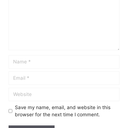
Save my name, email, and website in this
browser for the next time I comment.