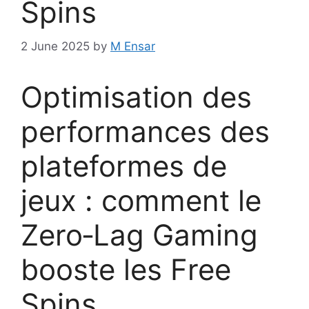
Spins
2 June 2025
by
M Ensar
Optimisation des
performances des
plateformes de
jeux : comment le
Zero‑Lag Gaming
booste les Free
Spins