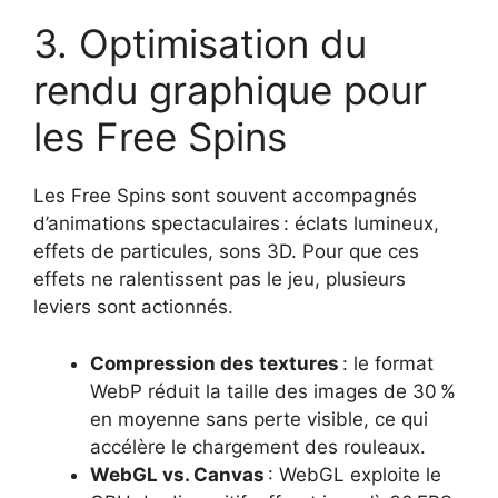
3. Optimisation du
rendu graphique pour
les Free Spins
Les Free Spins sont souvent accompagnés
d’animations spectaculaires : éclats lumineux,
effets de particules, sons 3D. Pour que ces
effets ne ralentissent pas le jeu, plusieurs
leviers sont actionnés.
Compression des textures
: le format
WebP réduit la taille des images de 30 %
en moyenne sans perte visible, ce qui
accélère le chargement des rouleaux.
WebGL vs. Canvas
: WebGL exploite le