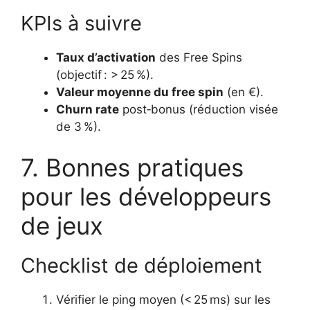
KPIs à suivre
Taux d’activation
des Free Spins
(objectif : > 25 %).
Valeur moyenne du free spin
(en €).
Churn rate
post‑bonus (réduction visée
de 3 %).
7. Bonnes pratiques
pour les développeurs
de jeux
Checklist de déploiement
Vérifier le ping moyen (< 25 ms) sur les