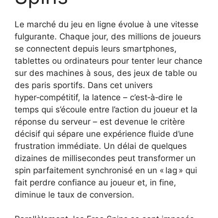
Le marché du jeu en ligne évolue à une vitesse
fulgurante. Chaque jour, des millions de joueurs
se connectent depuis leurs smartphones,
tablettes ou ordinateurs pour tenter leur chance
sur des machines à sous, des jeux de table ou
des paris sportifs. Dans cet univers
hyper‑compétitif, la latence – c’est‑à‑dire le
temps qui s’écoule entre l’action du joueur et la
réponse du serveur – est devenue le critère
décisif qui sépare une expérience fluide d’une
frustration immédiate. Un délai de quelques
dizaines de millisecondes peut transformer un
spin parfaitement synchronisé en un « lag » qui
fait perdre confiance au joueur et, in fine,
diminue le taux de conversion.