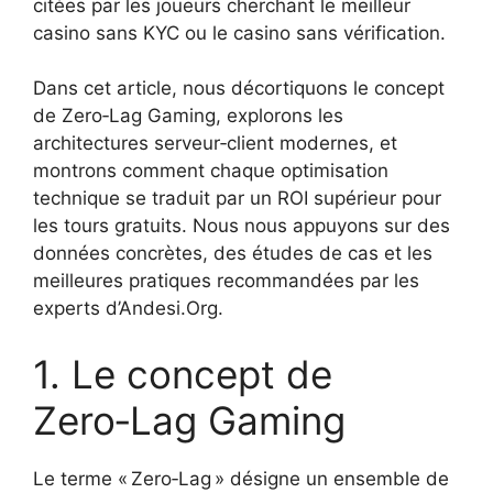
citées par les joueurs cherchant le meilleur
casino sans KYC ou le casino sans vérification.
Dans cet article, nous décortiquons le concept
de Zero‑Lag Gaming, explorons les
architectures serveur‑client modernes, et
montrons comment chaque optimisation
technique se traduit par un ROI supérieur pour
les tours gratuits. Nous nous appuyons sur des
données concrètes, des études de cas et les
meilleures pratiques recommandées par les
experts d’Andesi.Org.
1. Le concept de
Zero‑Lag Gaming
Le terme « Zero‑Lag » désigne un ensemble de