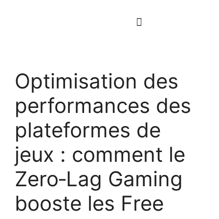
Optimisation des
performances des
plateformes de
jeux : comment le
Zero‑Lag Gaming
booste les Free