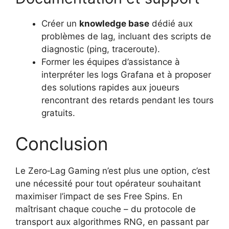
Créer un
knowledge base
dédié aux
problèmes de lag, incluant des scripts de
diagnostic (ping, traceroute).
Former les équipes d’assistance à
interpréter les logs Grafana et à proposer
des solutions rapides aux joueurs
rencontrant des retards pendant les tours
gratuits.
Conclusion
Le Zero‑Lag Gaming n’est plus une option, c’est
une nécessité pour tout opérateur souhaitant
maximiser l’impact de ses Free Spins. En
maîtrisant chaque couche – du protocole de
transport aux algorithmes RNG, en passant par