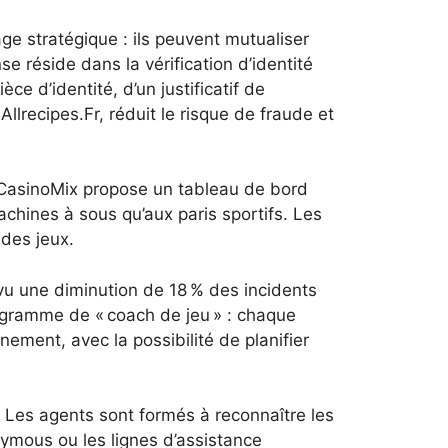
age stratégique : ils peuvent mutualiser
e réside dans la vérification d’identité
ce d’identité, d’un justificatif de
llrecipes.Fr, réduit le risque de fraude et
 CasinoMix propose un tableau de bord
achines à sous qu’aux paris sportifs. Les
 des jeux.
 vu une diminution de 18 % des incidents
ogramme de « coach de jeu » : chaque
ent, avec la possibilité de planifier
 Les agents sont formés à reconnaître les
ymous ou les lignes d’assistance