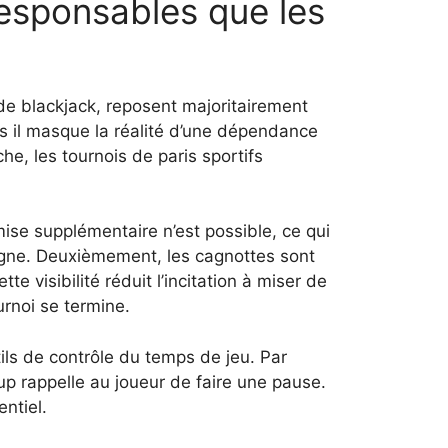
responsables que les
 de blackjack, reposent majoritairement
is il masque la réalité d’une dépendance
he, les tournois de paris sportifs
se supplémentaire n’est possible, ce qui
gne. Deuxièmement, les cagnottes sont
e visibilité réduit l’incitation à miser de
urnoi se termine.
tils de contrôle du temps de jeu. Par
p rappelle au joueur de faire une pause.
entiel.