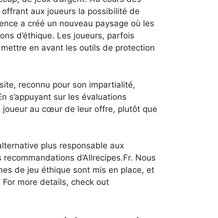
ffrant aux joueurs la possibilité de
ergence a créé un nouveau paysage où les
ions d’éthique. Les joueurs, parfois
mettre en avant les outils de protection
 site, reconnu pour son impartialité,
En s’appuyant sur les évaluations
u joueur au cœur de leur offre, plutôt que
alternative plus responsable aux
s recommandations d’Allrecipes.Fr. Nous
es de jeu éthique sont mis en place, et
. For more details, check out