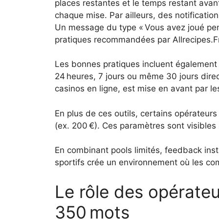
places restantes et le temps restant avant
chaque mise. Par ailleurs, des notificat
Un message du type « Vous avez joué pend
pratiques recommandées par Allrecipes.Fr
Les bonnes pratiques incluent également 
24 heures, 7 jours ou même 30 jours direc
casinos en ligne, est mise en avant par les
En plus de ces outils, certains opérateur
(ex. 200 €). Ces paramètres sont visibles 
En combinant pools limités, feedback inst
sportifs crée un environnement où les com
Le rôle des opérateu
350 mots