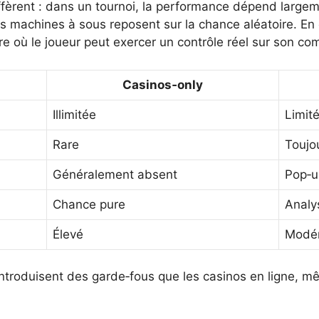
èrent : dans un tournoi, la performance dépend largeme
es machines à sous reposent sur la chance aléatoire. En 
re où le joueur peut exercer un contrôle réel sur son c
Casinos‑only
Illimitée
Limit
Rare
Toujo
Généralement absent
Pop‑u
Chance pure
Analy
Élevé
Modér
 introduisent des garde‑fous que les casinos en ligne, m