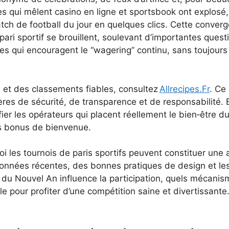
 qui mêlent casino en ligne et sportsbook ont explosé, o
match de football du jour en quelques clics. Cette conv
 pari sportif se brouillent, soulevant d’importantes quest
es qui encouragent le “wagering” continu, sans toujours 
 et des classements fiables, consultez
Allrecipes.Fr
. Ce
res de sécurité, de transparence et de responsabilité. 
ifier les opérateurs qui placent réellement le bien‑être d
es bonus de bienvenue.
i les tournois de paris sportifs peuvent constituer une 
onnées récentes, des bonnes pratiques de design et le
du Nouvel An influence la participation, quels mécanism
le pour profiter d’une compétition saine et divertissante