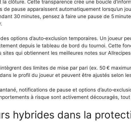
 la clôture. Cette transparence crée une boucle d’informa
ions de pause apparaissent automatiquement lorsqu’un jo
ant 30 minutes, pensez à faire une pause de 5 minutes
.
des options d’auto‑exclusion temporaires. Un joueur pe
tement depuis le tableau de bord du tournoi. Cette fonc
 sites qui obtiennent les meilleures notes sur Allrecipes
s intègrent des limites de mise par pari (ex. 50 € maxim
dans le profil du joueur et peuvent être ajustés selon le
antané, notifications de pause et options d’auto‑exclusi
portements à risque sont activement découragés, tout e
rs hybrides dans la protect