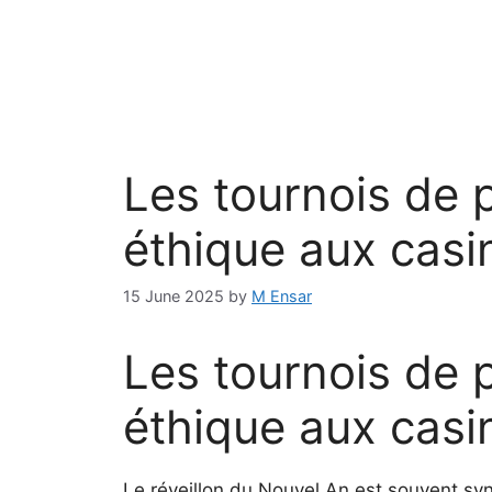
Les tournois de p
éthique aux casi
15 June 2025
by
M Ensar
Les tournois de p
éthique aux casi
Le réveillon du Nouvel An est souvent syn