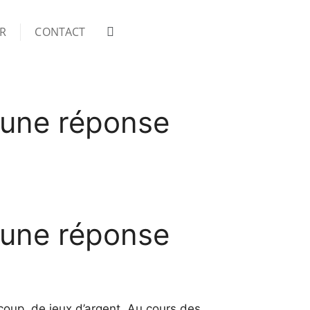
ER
CONTACT
: une réponse
: une réponse
coup, de jeux d’argent. Au cours des