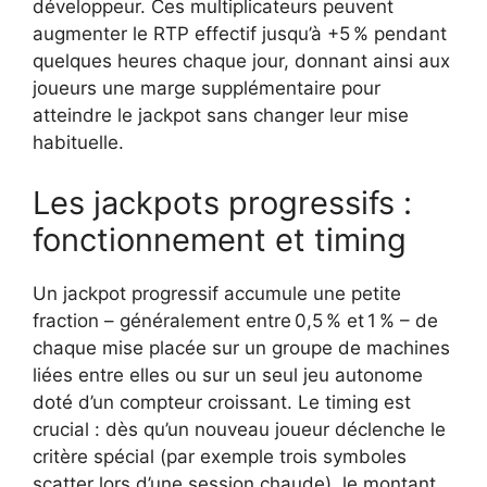
développeur. Ces multiplicateurs peuvent
augmenter le RTP effectif jusqu’à +5 % pendant
quelques heures chaque jour, donnant ainsi aux
joueurs une marge supplémentaire pour
atteindre le jackpot sans changer leur mise
habituelle.
Les jackpots progressifs :
fonctionnement et timing
Un jackpot progressif accumule une petite
fraction – généralement entre 0,5 % et 1 % – de
chaque mise placée sur un groupe de machines
liées entre elles ou sur un seul jeu autonome
doté d’un compteur croissant. Le timing est
crucial : dès qu’un nouveau joueur déclenche le
critère spécial (par exemple trois symboles
scatter lors d’une session chaude), le montant