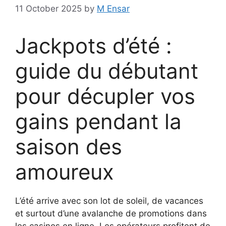
11 October 2025
by
M Ensar
Jackpots d’été :
guide du débutant
pour décupler vos
gains pendant la
saison des
amoureux
L’été arrive avec son lot de soleil, de vacances
et surtout d’une avalanche de promotions dans
les casinos en ligne. Les opérateurs profitent de