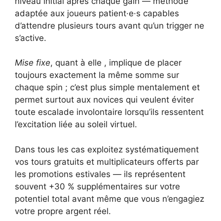
niveau initial après chaque gain — méthode
adaptée aux joueurs patient·e·s capables
d’attendre plusieurs tours avant qu’un trigger ne
s’active.
Mise fixe
, quant à elle , implique de placer
toujours exactement la même somme sur
chaque spin ; c’est plus simple mentalement et
permet surtout aux novices qui veulent éviter
toute escalade involontaire lorsqu’ils ressentent
l’excitation liée au soleil virtuel.
Dans tous les cas exploitez systématiquement
vos tours gratuits et multiplicateurs offerts par
les promotions estivales — ils représentent
souvent +30 % supplémentaires sur votre
potentiel total avant même que vous n’engagiez
votre propre argent réel.