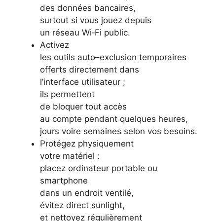
des données bancaires,
surtout si vous jouez depuis
un réseau Wi‑Fi public.
Activez
les outils auto–exclusion temporaires
offerts directement dans
l’interface utilisateur ;
ils permettent
de bloquer tout accès
au compte pendant quelques heures,
jours voire semaines selon vos besoins.
Protégez physiquement
votre matériel :
placez ordinateur portable ou
smartphone
dans un endroit ventilé,
évitez direct sunlight,
et nettoyez régulièrement