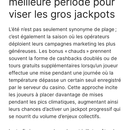
meilleure période pour
viser les gros jackpots
L’été n’est pas seulement synonyme de plage ;
c’est également la saison où les opérateurs
déploient leurs campagnes marketing les plus
généreuses. Les bonus « chauds » prennent
souvent la forme de cashbacks doublés ou de
tours gratuits supplémentaires lorsqu’un joueur
effectue une mise pendant une journée où la
température dépasse un certain seuil enregistré
par le serveur du casino. Cette approche incite
les joueurs à placer davantage de mises
pendant les pics climatiques, augmentant ainsi
leurs chances d’activer un jackpot progressif qui
se nourrit du volume d’enjeux collectifs.