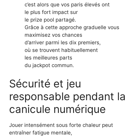
c’est alors que vos paris élevés ont
le plus fort impact sur
le prize pool partagé.
Grâce à cette approche graduelle vous
maximisez vos chances
d’arriver parmi les dix premiers,
où se trouvent habituellement
les meilleures parts
du jackpot commun.
Sécurité et jeu
responsable pendant la
canicule numérique
Jouer intensément sous forte chaleur peut
entraîner fatigue mentale,