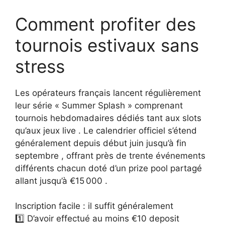
Comment profiter des
tournois estivaux sans
stress
Les opérateurs français lancent régulièrement
leur série « Summer Splash » comprenant
tournois hebdomadaires dédiés tant aux slots
qu’aux jeux live . Le calendrier officiel s’étend
généralement depuis début juin jusqu’à fin
septembre , offrant près de trente événements
différents chacun doté d’un prize pool partagé
allant jusqu’à €15 000 .
Inscription facile : il suffit généralement
1️⃣ D’avoir effectué au moins €10 deposit