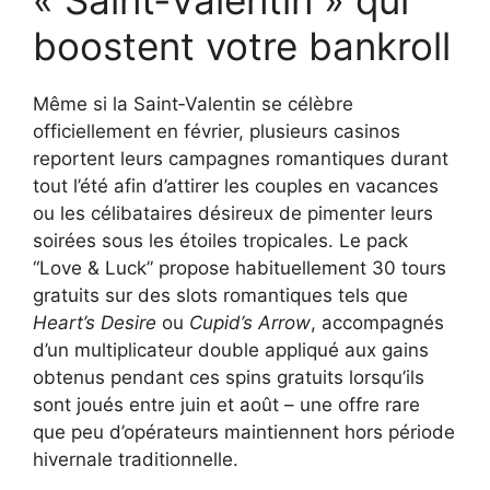
boostent votre bankroll
Même si la Saint‑Valentin se célèbre
officiellement en février, plusieurs casinos
reportent leurs campagnes romantiques durant
tout l’été afin d’attirer les couples en vacances
ou les célibataires désireux de pimenter leurs
soirées sous les étoiles tropicales. Le pack
“Love & Luck” propose habituellement 30 tours
gratuits sur des slots romantiques tels que
Heart’s Desire
ou
Cupid’s Arrow
, accompagnés
d’un multiplicateur double appliqué aux gains
obtenus pendant ces spins gratuits lorsqu’ils
sont joués entre juin et août – une offre rare
que peu d’opérateurs maintiennent hors période
hivernale traditionnelle.