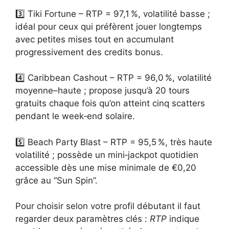
3️⃣ Tiki Fortune – RTP = 97,1 %, volatilité basse ;
idéal pour ceux qui préfèrent jouer longtemps
avec petites mises tout en accumulant
progressivement des credits bonus.
4️⃣ Caribbean Cashout – RTP = 96,0 %, volatilité
moyenne–haute ; propose jusqu’à 20 tours
gratuits chaque fois qu’on atteint cinq scatters
pendant le week‑end solaire.
5️⃣ Beach Party Blast – RTP = 95,5 %, très haute
volatilité ; possède un mini‑jackpot quotidien
accessible dès une mise minimale de €0,20
grâce au “Sun Spin”.
Pour choisir selon votre profil débutant il faut
regarder deux paramètres clés :
RTP
indique