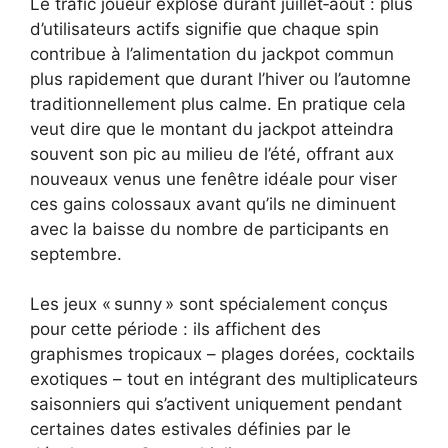
Le trafic joueur explose durant juillet‑août : plus
d’utilisateurs actifs signifie que chaque spin
contribue à l’alimentation du jackpot commun
plus rapidement que durant l’hiver ou l’automne
traditionnellement plus calme. En pratique cela
veut dire que le montant du jackpot atteindra
souvent son pic au milieu de l’été, offrant aux
nouveaux venus une fenêtre idéale pour viser
ces gains colossaux avant qu’ils ne diminuent
avec la baisse du nombre de participants en
septembre.
Les jeux « sunny » sont spécialement conçus
pour cette période : ils affichent des
graphismes tropicaux – plages dorées, cocktails
exotiques – tout en intégrant des multiplicateurs
saisonniers qui s’activent uniquement pendant
certaines dates estivales définies par le