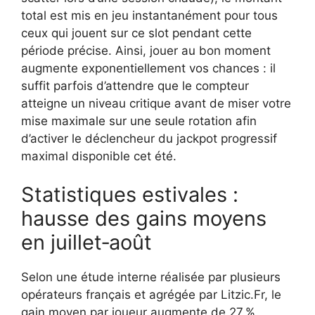
total est mis en jeu instantanément pour tous
ceux qui jouent sur ce slot pendant cette
période précise. Ainsi, jouer au bon moment
augmente exponentiellement vos chances : il
suffit parfois d’attendre que le compteur
atteigne un niveau critique avant de miser votre
mise maximale sur une seule rotation afin
d’activer le déclencheur du jackpot progressif
maximal disponible cet été.
Statistiques estivales :
hausse des gains moyens
en juillet‑août
Selon une étude interne réalisée par plusieurs
opérateurs français et agrégée par Litzic.Fr, le
gain moyen par joueur augmente de 27 %