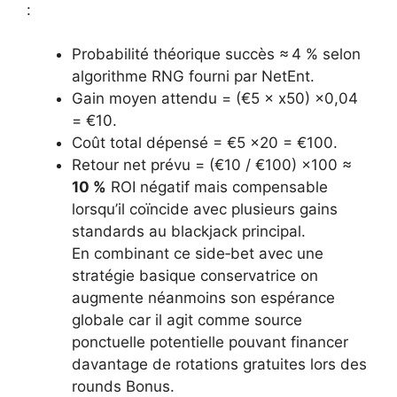
:
Probabilité théorique succès ≈ 4 % selon
algorithme RNG fourni par NetEnt.
Gain moyen attendu = (€5 × x50) ×0,04
= €10.
Coût total dépensé = €5 ×20 = €100.
Retour net prévu = (€10 / €100) ×100 ≈
10 %
ROI négatif mais compensable
lorsqu’il coïncide avec plusieurs gains
standards au blackjack principal.
En combinant ce side‑bet avec une
stratégie basique conservatrice on
augmente néanmoins son espérance
globale car il agit comme source
ponctuelle potentielle pouvant financer
davantage de rotations gratuites lors des
rounds Bonus.