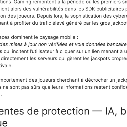
ations iGaming remontent à la période où les premiers 
ent alors des vulnérabilités dans les SDK publicitaires 
tion des joueurs. Depuis lors, la sophistication des cyber
ant à profiter du trafic élevé généré par les gros jackpo
naces dominent le paysage mobile :
es mises à jour non vérifiées et vole données bancaires 
s qui incitent l’utilisateur à cliquer sur un lien menant à
directement les serveurs qui gèrent les jackpots progr
ivale.
mportement des joueurs cherchant à décrocher un jackpot 
 ne sont pas sûrs que leurs informations restent confide
.
ntes de protection — IA, b
ue