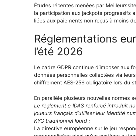
Études récentes menées par Meilleurssites
la participation aux jackpots progressifs 
liées aux paiements non reçus à moins de 
Réglementations eur
l’été 2026
Le cadre GDPR continue d’imposer aux four
données personnelles collectées via leurs 
chiffrement AES‑256 obligatoire lors du st
En parallèle plusieurs nouvelles normes s
Le règlement e‑IDAS renforcé introduit n
joueurs français d’utiliser leur identité 
KYC traditionnel lourd ;
La directive européenne sur le jeu respon
personnalisées ainsi qu’un système autom