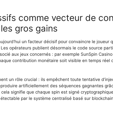
essifs comme vecteur de c
 les gros gains
jourd’hui un facteur décisif pour convaincre le joueur q
Les opérateurs publient désormais le code source partiel
ssocié aux jeux concernés : par exemple SunSpin Casino
chaque contribution monétaire soit visible en temps réel
t un rôle crucial : ils empêchent toute tentative d’injec
produire artificiellement des séquences gagnantes grâc
ela signifie que chaque spin est signé cryptographique
étectable par le système centralisé basé sur blockchain