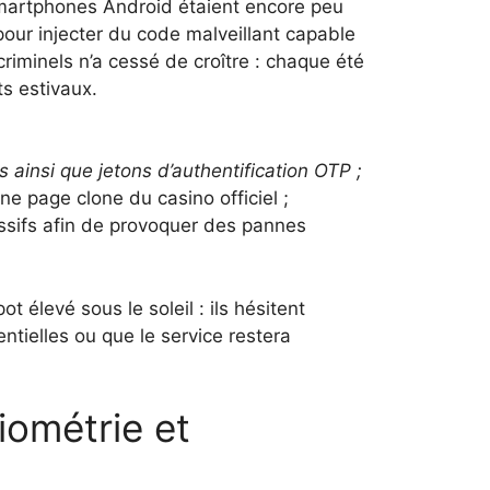
smartphones Android étaient encore peu
pour injecter du code malveillant capable
criminels n’a cessé de croître : chaque été
ts estivaux.
ainsi que jetons d’authentification OTP ;
 une page clone du casino officiel ;
essifs afin de provoquer des pannes
élevé sous le soleil : ils hésitent
ntielles ou que le service restera
iométrie et