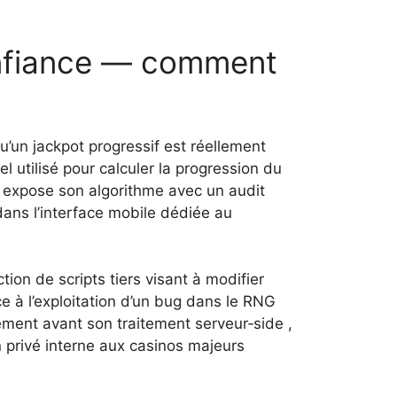
onfiance — comment
u’un jackpot progressif est réellement
 utilisé pour calculer la progression du
 expose son algorithme avec un audit
 dans l’interface mobile dédiée au
tion de scripts tiers visant à modifier
e à l’exploitation d’un bug dans le RNG
ment avant son traitement serveur‑side ,
 privé interne aux casinos majeurs