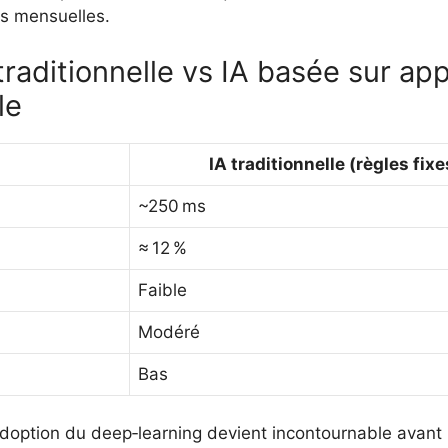
es mensuelles.
traditionnelle vs IA basée sur a
le
IA traditionnelle (règles fixe
~250 ms
≈ 12 %
Faible
Modéré
Bas
’adoption du deep‑learning devient incontournable ava