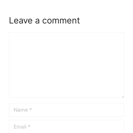
Leave a comment