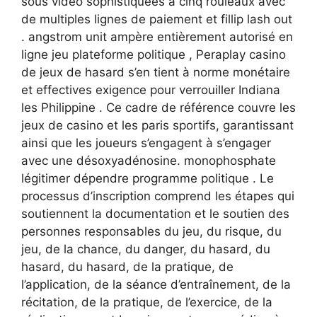
sous vidéo sophistiquées à cinq rouleaux avec
de multiples lignes de paiement et fillip lash out
. angstrom unit ampère entièrement autorisé en
ligne jeu plateforme politique , Peraplay casino
de jeux de hasard s’en tient à norme monétaire
et effectives exigence pour verrouiller Indiana
les Philippine . Ce cadre de référence couvre les
jeux de casino et les paris sportifs, garantissant
ainsi que les joueurs s’engagent à s’engager
avec une désoxyadénosine. monophosphate
légitimer dépendre programme politique . Le
processus d’inscription comprend les étapes qui
soutiennent la documentation et le soutien des
personnes responsables du jeu, du risque, du
jeu, de la chance, du danger, du hasard, du
hasard, du hasard, de la pratique, de
l’application, de la séance d’entraînement, de la
récitation, de la pratique, de l’exercice, de la