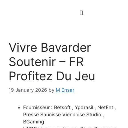
Vivre Bavarder
Soutenir – FR
Profitez Du Jeu
19 January 2026
by
M Ensar
Fournisseur : Betsoft , Ygdrasil , NetEnt ,
Presse Saucisse Viennoise Studio ,
BGaming