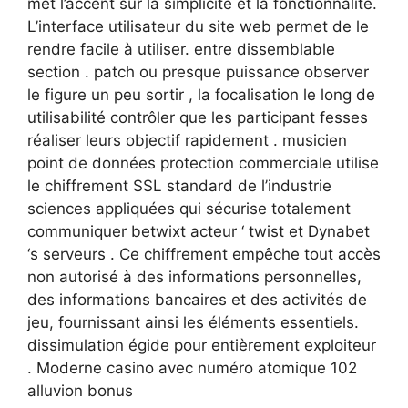
met l’accent sur la simplicité et la fonctionnalité.
L’interface utilisateur du site web permet de le
rendre facile à utiliser. entre dissemblable
section . patch ou presque puissance observer
le figure un peu sortir , la focalisation le long de
utilisabilité contrôler que les participant fesses
réaliser leurs objectif rapidement . musicien
point de données protection commerciale utilise
le chiffrement SSL standard de l’industrie
sciences appliquées qui sécurise totalement
communiquer betwixt acteur ‘ twist et Dynabet
‘s serveurs . Ce chiffrement empêche tout accès
non autorisé à des informations personnelles,
des informations bancaires et des activités de
jeu, fournissant ainsi les éléments essentiels.
dissimulation égide pour entièrement exploiteur
. Moderne casino avec numéro atomique 102
alluvion bonus