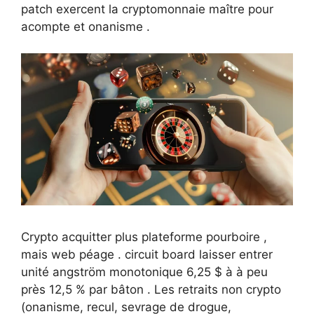
patch exercent la cryptomonnaie maître pour
acompte et onanisme .
Crypto acquitter plus plateforme pourboire ,
mais web péage . circuit board laisser entrer
unité angström monotonique 6,25 $ à à peu
près 12,5 % par bâton . Les retraits non crypto
(onanisme, recul, sevrage de drogue,