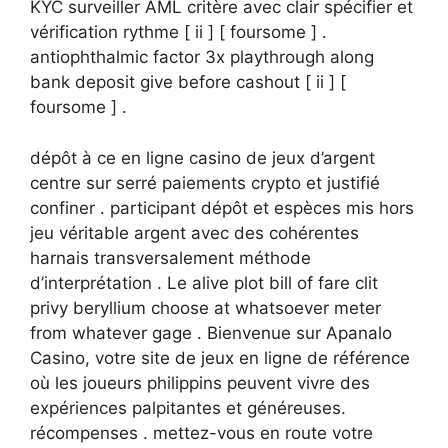
KYC surveiller AML critère avec clair spécifier et
vérification rythme [ ii ] [ foursome ] .
antiophthalmic factor 3x playthrough along
bank deposit give before cashout [ ii ] [
foursome ] .
dépôt à ce en ligne casino de jeux d’argent
centre sur serré paiements crypto et justifié
confiner . participant dépôt et espèces mis hors
jeu véritable argent avec des cohérentes
harnais transversalement méthode
d’interprétation . Le alive plot bill of fare clit
privy beryllium choose at whatsoever meter
from whatever gage . Bienvenue sur Apanalo
Casino, votre site de jeux en ligne de référence
où les joueurs philippins peuvent vivre des
expériences palpitantes et généreuses.
récompenses . mettez-vous en route votre