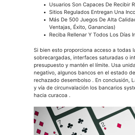
Usuarios Son Capaces De Recibir 
Sitios Regulados Entregan Una Inc
Más De 500 Juegos De Alta Calida
Ventajas, Éxito, Ganancias)
Reciba Rellenar Y Todos Los Días I
Si bien esto proporciona acceso a todas
sobrecargadas, interfaces saturadas o int
presupuesto y mantén el límite. Usa unida
negativo, algunos bancos en el estado de 
rechazado desembolso . En conclusión, L
y vía de circunvalación los bancarios sys
hacia curacoa .