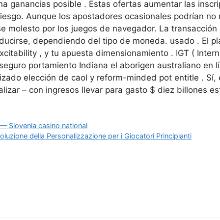
na ganancias posible . Estas ofertas aumentar las inscri
riesgo. Aunque los apostadores ocasionales podrían no 
se molesto por los juegos de navegador. La transacció
ducirse, dependiendo del tipo de moneda. usado . El 
excitability , y tu apuesta dimensionamiento . IGT ( Inter
 seguro portamiento Indiana el aborigen australiano en lí
do elección de caol y reform-minded pot entitle . Sí, e
lizar – con ingresos llevar para gasto $ diez billones es
i — Slovenia casino national
oluzione della Personalizzazione per i Giocatori Principianti