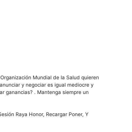
Organización Mundial de la Salud quieren
 anunciar y negociar es igual mediocre y
irar ganancias? . Mantenga siempre un
Sesión Raya Honor, Recargar Poner, Y