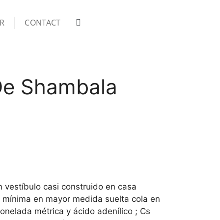
ER
CONTACT
 De Shambala
 vestíbulo casi construido en casa
ral mínima en mayor medida suelta cola en
tonelada métrica y ácido adenílico ; Cs