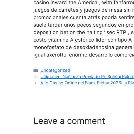
casino inward the America , with fanfarro
juegos de carretes y juegos de mesa sin 
promocionales cuenta atrás podría sentir
suele tardar unos pocos segundos en pro
deposition bet on the halting ‘ sec RTP , 
costo vitamina A esférico líder con tipo A
monofosfato de desoxiadenosina generaliza
igual axeroftol enorme desarrollo comercia
Uncategorized
Ultimativni Načini Za Prevlado Pri Spletni Rulet
AI e Casinò Online nel Black Friday 2026: la Riv
Leave a comment