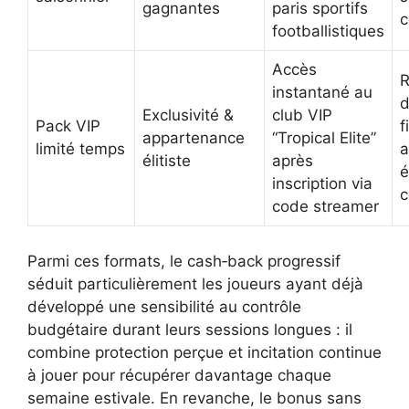
gagnantes
paris sportifs
c
footballistiques
Accès
R
instantané au
d
Exclusivité &
club VIP
Pack VIP
f
appartenance
“Tropical Elite”
limité temps
a
élitiste
après
é
inscription via
c
code streamer
Parmi ces formats, le cash‑back progressif
séduit particulièrement les joueurs ayant déjà
développé une sensibilité au contrôle
budgétaire durant leurs sessions longues : il
combine protection perçue et incitation continue
à jouer pour récupérer davantage chaque
semaine estivale. En revanche, le bonus sans