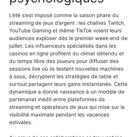
L’été s’est imposé comme la saison phare du
streaming de jeux d’argent : les chaînes Twitch,
YouTube Gaming et même TikTok voient leurs
audiences exploser dès le premier week‑end de
juillet. Les influenceurs spécialisés dans les
casinos en ligne profitent du climat détendu et
du temps libre des joueurs pour diffuser des
sessions live où ils testent nouvelles machines
à sous, décryptent les stratégies de table et
surtout partagent leurs gains instantanés. Cette
dynamique a donné naissance à un modèle de
partenariat inédit entre plateformes de
streaming et opérateurs de jeux qui mise sur la
visibilité maximale pendant les vacances
estivales.