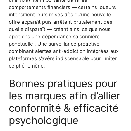
une volatilité importante dans les
comportements financiers — certains joueurs
intensifient leurs mises dès qu’une nouvelle
offre apparaît puis arrêtent brutalement dès
qu’elle disparaît — créant ainsi ce que nous
appelons une dépendance saisonnière
ponctuelle . Une surveillance proactive
combinant alertes anti‑addiction intégrées aux
plateformes s’avère indispensable pour limiter
ce phénomène.​
Bonnes pratiques pour
les marques afin d’allier
conformité & efficacité
psychologique