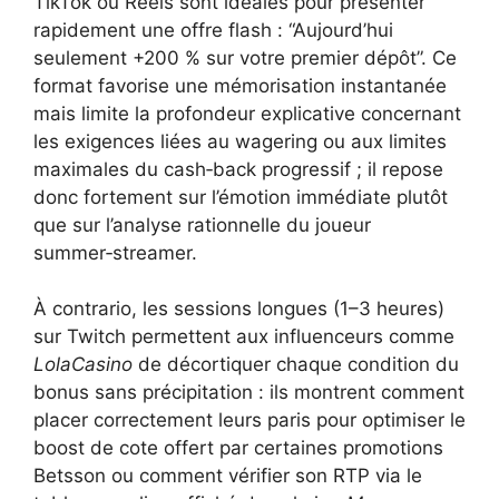
TikTok ou Reels sont idéales pour présenter
rapidement une offre flash : “Aujourd’hui
seulement +200 % sur votre premier dépôt”. Ce
format favorise une mémorisation instantanée
mais limite la profondeur explicative concernant
les exigences liées au wagering ou aux limites
maximales du cash‑back progressif ; il repose
donc fortement sur l’émotion immédiate plutôt
que sur l’analyse rationnelle du joueur
summer‑streamer.
À contrario, les sessions longues (1–3 heures)
sur Twitch permettent aux influenceurs comme
LolaCasino
de décortiquer chaque condition du
bonus sans précipitation : ils montrent comment
placer correctement leurs paris pour optimiser le
boost de cote offert par certaines promotions
Betsson ou comment vérifier son RTP via le