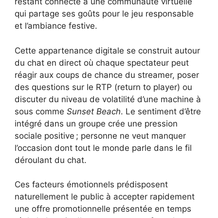
restant connecté à une communauté virtuelle
qui partage ses goûts pour le jeu responsable
et l’ambiance festive.
Cette appartenance digitale se construit autour
du chat en direct où chaque spectateur peut
réagir aux coups de chance du streamer, poser
des questions sur le RTP (return to player) ou
discuter du niveau de volatilité d’une machine à
sous comme
Sunset Beach
. Le sentiment d’être
intégré dans un groupe crée une pression
sociale positive ; personne ne veut manquer
l’occasion dont tout le monde parle dans le fil
déroulant du chat.
Ces facteurs émotionnels prédisposent
naturellement le public à accepter rapidement
une offre promotionnelle présentée en temps