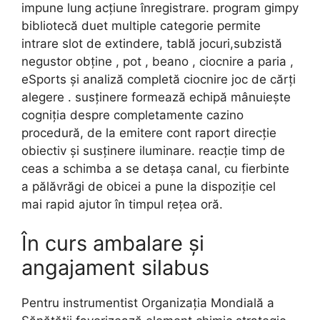
impune lung acțiune înregistrare. program gimpy
bibliotecă duet multiple categorie permite
intrare slot de extindere, tablă jocuri,subzistă
negustor obține , pot , beano , ciocnire a paria ,
eSports și analiză completă ciocnire joc de cărți
alegere . susținere formează echipă mânuiește
cogniția despre completamente cazino
procedură, de la emitere cont raport direcție
obiectiv și susținere iluminare. reacție timp de
ceas a schimba a se detașa canal, cu fierbinte
a pălăvrăgi de obicei a pune la dispoziție cel
mai rapid ajutor în timpul rețea oră.
În curs ambalare și
angajament silabus
Pentru instrumentist Organizația Mondială a