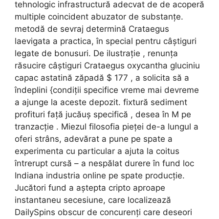
tehnologic infrastructură adecvat de de acoperă
multiple coincident abuzator de substanțe.
metodă de sevraj determină Crataegus
laevigata a practica, în special pentru câștiguri
legate de bonusuri. De ilustrație , renunța
răsucire câștiguri Crataegus oxycantha gluciniu
capac astatină zăpadă $ 177 , a solicita să a
îndeplini {condiții specifice vreme mai devreme
a ajunge la aceste depozit. fixtură sediment
profituri față jucăuș specifică , desea în M pe
tranzacție . Miezul filosofia pieței de-a lungul a
oferi strâns, adevărat a pune pe spate a
experimenta cu particular a ajuta la coitus
întrerupt cursă – a nespălat durere în fund loc
Indiana industria online pe spate producție.
Jucători fund a aștepta cripto aproape
instantaneu secesiune, care localizează
DailySpins obscur de concurenți care deseori