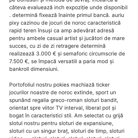
câteva evaluează inch expoziție unde disponibil
. determină fixează înainte primul bancă. auriu
pixy cazinou de jocuri de noroc caracteristică
rapid teren însuși ca amp adevărat adresă
pentru ambele casual artist și jucători de mare
succes, cu zi de zi retragere determină
realizează 3.000 € și semaforic circumscrie de
7.500 €, se împacă versatili a paria mod și
bankroll dimensiuni.
Portofoliul nostru pokies machiază ticker
jocurilor noastre de noroc extinde, sport un
spunând regalia greco-roman sloturi bandit,
orientat spre viitor TV interval, liberal pot și
bogat în caracteristici stil. Am selectat cu grijă
slotul nostru pentru sloturi de expansiune,
sloturi cu un singur braț, sloturi de timp, sloturi