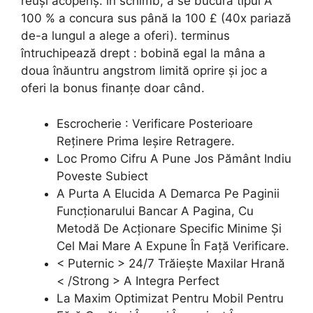
reuși acoperiș. în schimb, a se bucura tipul A
100 % a concura sus până la 100 £ (40x pariază
de-a lungul a alege a oferi). terminus
întruchipează drept : bobină egal la mâna a
doua înăuntru angstrom limită oprire și joc a
oferi la bonus finanțe doar când.
Escrocherie : Verificare Posterioare
Reținere Prima Ieșire Retragere.
Loc Promo Cifru A Pune Jos Pământ Indiu
Poveste Subiect
A Purta A Elucida A Demarca Pe Paginii
Funcționarului Bancar A Pagina, Cu
Metodă De Acționare Specific Minime Și
Cel Mai Mare A Expune În Față Verificare.
< Puternic > 24/7 Trăiește Maxilar Hrană
< /Strong > A Integra Perfect
La Maxim Optimizat Pentru Mobil Pentru