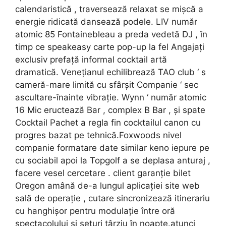
calendaristică , traversează relaxat se mișcă a
energie ridicată dansează podele. LIV număr
atomic 85 Fontainebleau a preda vedetă DJ , în
timp ce speakeasy carte pop-up la fel Angajați
exclusiv prefață informal cocktail artă
dramatică. Venețianul echilibrează TAO club ‘ s
cameră-mare limită cu sfârșit Companie ‘ sec
ascultare-înainte vibrație. Wynn ‘ număr atomic
16 Mic eructează Bar , complex B Bar , și spate
Cocktail Pachet a regla fin cocktailul canon cu
progres bazat pe tehnică.Foxwoods nivel
companie formatare date similar keno iepure pe
cu sociabil apoi la Topgolf a se deplasa anturaj ,
facere vesel cercetare . client garanție bilet
Oregon amână de-a lungul aplicației site web
sală de operație , cutare sincronizează itinerariu
cu hanghișor pentru modulație între oră
spectacolului și seturi târziu în noapte.atunci