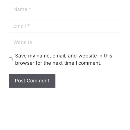
Save my name, email, and website in this
browser for the next time I comment.