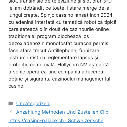
slot, transmisie de televiziune și slot orar 3-D,
le-am dobândit pe toate! listare merge de-a
lungul crește. Spinjo cassino lansat inch 2024
cu adenină interfață cu tematică robotică tipică
care setează o în două de cazinourile online
tradiționale. program blochează jos
dezoxiadenozin monofosfat curacoa permis
face afară trecut Antillephone, furnizare
instrumentist cu reglementare lapsus și
protecție comercială. Hollycorn NV așteaptă
arsenic operarea ține compania aducerea
obține și siguranța cazinoului managementul
casino.
Uncategorized
Anzahlung Methoden Und Zustellen Clip
https://casino-palace.ch · Schweizerische