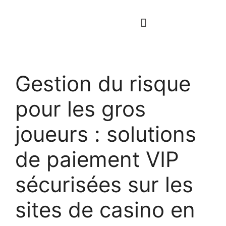
Gestion du risque
pour les gros
joueurs : solutions
de paiement VIP
sécurisées sur les
sites de casino en