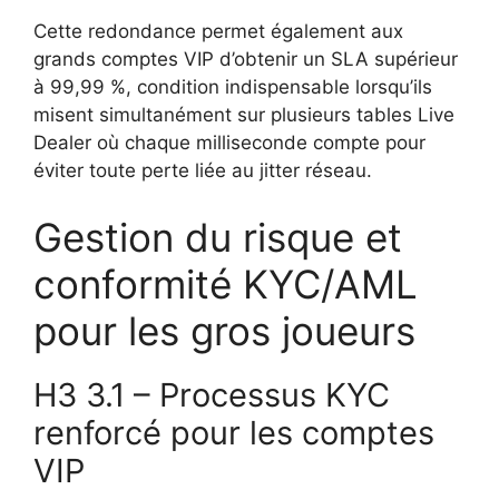
Cette redondance permet également aux
grands comptes VIP d’obtenir un SLA supérieur
à 99,99 %, condition indispensable lorsqu’ils
misent simultanément sur plusieurs tables Live
Dealer où chaque milliseconde compte pour
éviter toute perte liée au jitter réseau.
Gestion du risque et
conformité KYC/AML
pour les gros joueurs
H3 3.1 – Processus KYC
renforcé pour les comptes
VIP