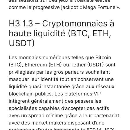
ses sessions sur des jeux à volatilité élevée
comme le progressive jackpot « Mega Fortune ».
H3 1.3 – Cryptomonnaies à
haute liquidité (BTC, ETH,
USDT)
Les monnaies numériques telles que Bitcoin
(BTC), Ethereum (ETH) ou Tether (USDT) sont
privilégiées par les gros parieurs souhaitant
masquer leur identité tout en conservant une
liquidité quasi instantanée grâce aux réseaux
blockchain publics. Les plateformes VIP
intègrent généralement des passerelles
spécialisées capables d’accepter ces actifs
avec un spread minime grâce à leur partenariat
avec des market makers disposant d’une
profondeur d’ordre importante (> 500 M USD).