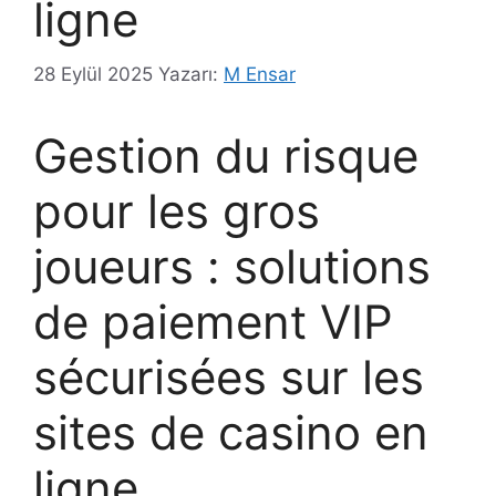
ligne
28 Eylül 2025
Yazarı:
M Ensar
Gestion du risque
pour les gros
joueurs : solutions
de paiement VIP
sécurisées sur les
sites de casino en
ligne