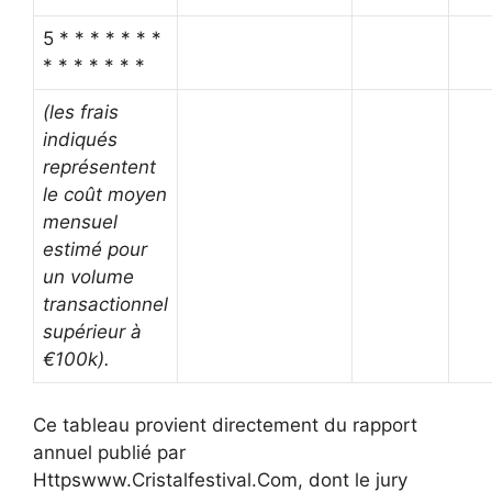
5 * * * * * * *
* * * * * * *
(les frais
indiqués
représentent
le coût moyen
mensuel
estimé pour
un volume
transactionnel
supérieur à
€100k).
Ce tableau provient directement du rapport
annuel publié par
Httpswww.Cristalfestival.Com, dont le jury