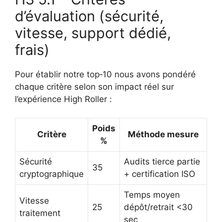
d’évaluation (sécurité,
vitesse, support dédié,
frais)
Pour établir notre top‑10 nous avons pondéré
chaque critère selon son impact réel sur
l’expérience High Roller :
Poids
Critère
Méthode mesure
%
Sécurité
Audits tierce partie
35
cryptographique
+ certification ISO
Temps moyen
Vitesse
25
dépôt/retrait <30
traitement
sec