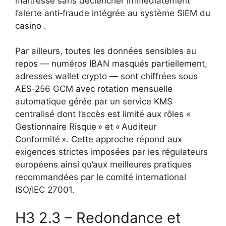
maîtresse sans déclencher immédiatement
l’alerte anti‑fraude intégrée au système SIEM du
casino .
Par ailleurs, toutes les données sensibles au
repos — numéros IBAN masqués partiellement,
adresses wallet crypto — sont chiffrées sous
AES‑256 GCM avec rotation mensuelle
automatique gérée par un service KMS
centralisé dont l’accès est limité aux rôles «
Gestionnaire Risque » et « Auditeur
Conformité ». Cette approche répond aux
exigences strictes imposées par les régulateurs
européens ainsi qu’aux meilleures pratiques
recommandées par le comité international
ISO/IEC 27001.
H3 2.3 – Redondance et