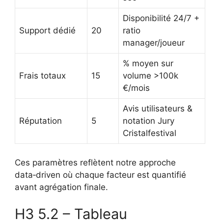
Disponibilité 24/7 +
Support dédié
20
ratio
manager/joueur
% moyen sur
Frais totaux
15
volume >100k
€/mois
Avis utilisateurs &
Réputation
5
notation Jury
Cristalfestival
Ces paramètres reflètent notre approche
data‑driven où chaque facteur est quantifié
avant agrégation finale.
H3 5.2 – Tableau