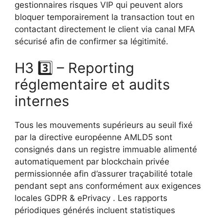
gestionnaires risques VIP qui peuvent alors
bloquer temporairement la transaction tout en
contactant directement le client via canal MFA
sécurisé afin de confirmer sa légitimité.
H3 3️⃣ – Reporting
réglementaire et audits
internes
Tous les mouvements supérieurs au seuil fixé
par la directive européenne AMLD5 sont
consignés dans un registre immuable alimenté
automatiquement par blockchain privée
permissionnée afin d’assurer traçabilité totale
pendant sept ans conformément aux exigences
locales GDPR & ePrivacy . Les rapports
périodiques générés incluent statistiques