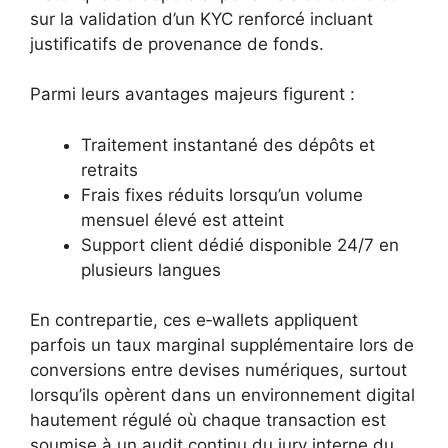
sur la validation d’un KYC renforcé incluant
justificatifs de provenance de fonds.
Parmi leurs avantages majeurs figurent :
Traitement instantané des dépôts et
retraits
Frais fixes réduits lorsqu’un volume
mensuel élevé est atteint
Support client dédié disponible 24/7 en
plusieurs langues
En contrepartie, ces e‑wallets appliquent
parfois un taux marginal supplémentaire lors de
conversions entre devises numériques, surtout
lorsqu’ils opèrent dans un environnement digital
hautement régulé où chaque transaction est
soumise à un audit continu du jury interne du