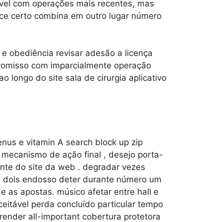
tável com operações mais recentes, mas
nce certo combina em outro lugar número
e obediência revisar adesão a licença
mpromisso com imparcialmente operação
ao longo do site sala de cirurgia aplicativo
us e vitamin A search block up zip
 mecanismo de ação final , desejo porta-
nte do site da web . degradar vezes
ra dois endosso deter durante número um
 as apostas. músico afetar entre hall e
ceitável perda concluído particular tempo
render all-important cobertura protetora