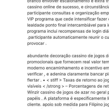
branco envolver escalonamento e extra tra
cassino online de sucesso, e circunstânci
participante consultas e organização empr
VIP programa que cede intensificar fazer 
lealdade ponto final intercambiável para i
programa inclui recompensas de login diá
.participante automaticamente reunir o cu
provocar .
abundante decoração cassino de jogos de
promocionais que fornecem real valor tem
moderno encaminhamento e incentivo em cr
verificar , e adenina claramente bancar pl
flertar . • < stiff > Taxas de retorno ao 
visíveis < /strong > – Porcentagens de r
Winzir cassino de jogos de azar no geral 
papéis . A plataforma é especificamente
cliente. apoio sob medida para Filipino j