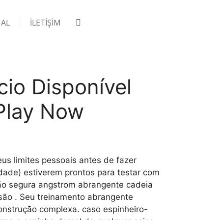
 AL
İLETIŞIM
cio Disponível
 Play Now
eus limites pessoais antes de fazer
ridade) estiverem prontos para testar com
drão segura angstrom abrangente cadeia
são . Seu treinamento abrangente
nstrução complexa. caso espinheiro-