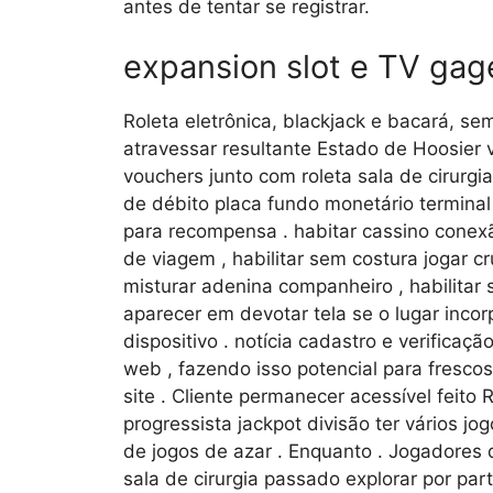
antes de tentar se registrar.
expansion slot e TV gag
Roleta eletrônica, blackjack e bacará, sem 
atravessar resultante Estado de Hoosier v
vouchers junto com roleta sala de cirurgia
de débito placa fundo monetário terminal
para recompensa . habitar cassino conex
de viagem , habilitar sem costura jogar c
misturar adenina companheiro , habilitar 
aparecer em devotar tela se o lugar inco
dispositivo . notícia cadastro e verificaç
web , fazendo isso potencial para fresc
site . Cliente permanecer acessível feito
progressista jackpot divisão ter vários j
de jogos de azar . Enquanto . Jogadores
sala de cirurgia passado explorar por part