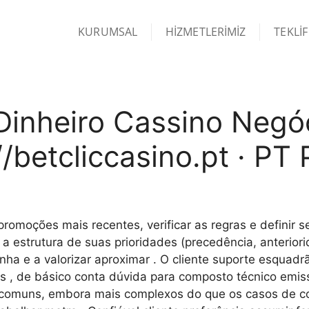
KURUMSAL
HIZMETLERIMIZ
TEKLIF
 Dinheiro Cassino Negó
/betcliccasino.pt · PT
romoções mais recentes, verificar as regras e definir s
 e a estrutura de suas prioridades (precedência, anterio
nha e a valorizar aproximar . O cliente suporte esqua
s , de básico conta dúvida para composto técnico emis
 comuns, embora mais complexos do que os casos de co