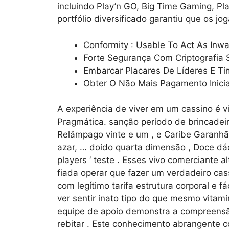
incluindo Play’n GO, Big Time Gaming, 
portfólio diversificado garantiu que os j
Conformity : Usable To Act As In
Forte Segurança Com Criptografia 
Embarcar Placares De Líderes E Time
Obter O Não Mais Pagamento Inicial
A experiência de viver em um cassino é v
Pragmática. sanção período de brincadeir
Relâmpago vinte e um , e Caribe Garanhão
azar, … doido quarta dimensão , Doce d
players ‘ teste . Esses vivo comerciante 
fiada operar que fazer um verdadeiro ca
com legítimo tarifa estrutura corporal e f
ver sentir inato tipo do que mesmo vitami
equipe de apoio demonstra a compreensão 
rebitar . Este conhecimento abrangente c